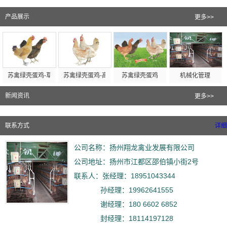
产品展示
更多>>
苏禽绿壳蛋鸡-草鸡型
苏禽绿壳蛋鸡-高产型
苏禽绿壳蛋鸡
机械化管理
新闻资讯
更多>>
联系方式
详细
公司名称：扬州翔龙禽业发展有限公司
公司地址：扬州市江都区邵伯镇小街2号
联系人：张经理：18951043344
孙经理：19962641555
谢经理：180 6602 6852
封经理：18114197128