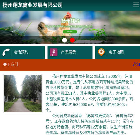
扬州翔龙禽业发展有限公司
电话预约
产品展示
电子地图
关于我们
详细
扬州翔龙禽业发展有限公司成立于2005年，注册
资金1000万元，是专门从事地方鸡育种与成果转化的
农业科技型企业，是江苏省地方特色蛋鸡繁育基地。
公司现有员工51人，其中执业兽医师1人，大中专以
上畜牧兽医技术人员8人，公司占地面积300余亩，鸡
舍25栋，建筑面积36000 m²，年孵化种蛋1800万
个。
公司育成新配套系—“苏禽绿壳蛋鸡”、“苏禽黄鸡2
号”，正在选育的地方特色蛋鸡新品系有11个；常年存
栏地方特色蛋、肉鸡种鸡等12万余套，以生产销售绿
壳蛋鸡、草蛋鸡种苗及地方特色鸡蛋等产品为主。